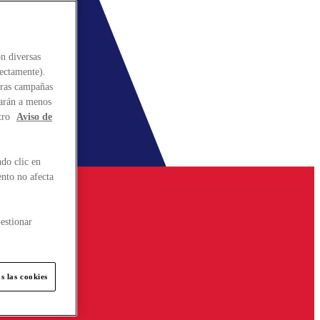
n diversas
rectamente).
stras campañas
larán a menos
tro
Aviso de
do clic en
ento no afecta
estionar
s las cookies