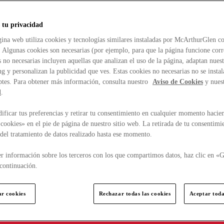
 tu privacidad
ina web utiliza cookies y tecnologías similares instaladas por McArthurGlen co
. Algunas cookies son necesarias (por ejemplo, para que la página funcione cor
 no necesarias incluyen aquellas que analizan el uso de la página, adaptan nue
g y personalizan la publicidad que ves. Estas cookies no necesarias no se insta
ptes. Para obtener más información, consulta nuestro
Aviso de Cookies
y nues
d
.
ficar tus preferencias y retirar tu consentimiento en cualquier momento hacien
cookies» en el pie de página de nuestro sitio web. La retirada de tu consentimi
d del tratamiento de datos realizado hasta ese momento.
r información sobre los terceros con los que compartimos datos, haz clic en «G
continuación.
ar cookies
Rechazar todas las cookies
Aceptar toda