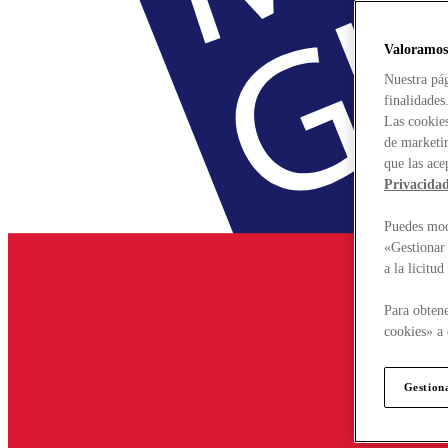
Valoramos
Nuestra pág
finalidades
Las cookies
de marketin
que las ace
Privacida
Puedes modi
«Gestionar 
a la licitu
Para obtene
cookies» a 
Gestion