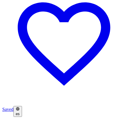
Saved
es