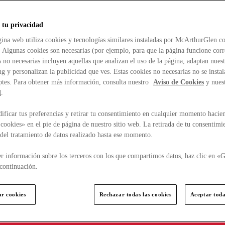
 tu privacidad
ina web utiliza cookies y tecnologías similares instaladas por McArthurGlen co
. Algunas cookies son necesarias (por ejemplo, para que la página funcione cor
 no necesarias incluyen aquellas que analizan el uso de la página, adaptan nue
g y personalizan la publicidad que ves. Estas cookies no necesarias no se insta
ptes. Para obtener más información, consulta nuestro
Aviso de Cookies
y nues
d
.
ficar tus preferencias y retirar tu consentimiento en cualquier momento hacien
cookies» en el pie de página de nuestro sitio web. La retirada de tu consentimi
d del tratamiento de datos realizado hasta ese momento.
r información sobre los terceros con los que compartimos datos, haz clic en «G
continuación.
ar cookies
Rechazar todas las cookies
Aceptar toda