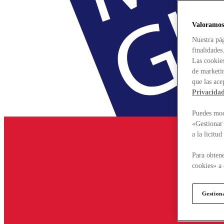
Valoramos
Nuestra pág
finalidades
Las cookies
de marketin
que las ace
Privacida
Puedes modi
«Gestionar 
a la licitu
Para obtene
cookies» a 
Gestion