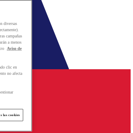
n diversas
rectamente).
stras campañas
larán a menos
tro
Aviso de
do clic en
ento no afecta
estionar
s las cookies