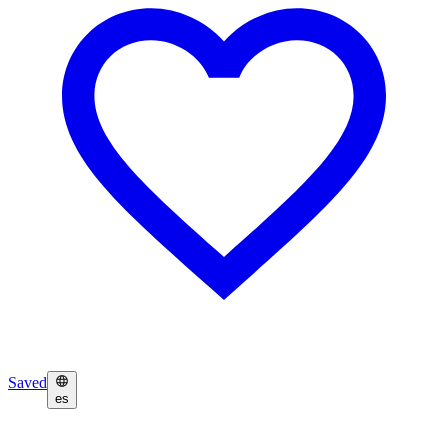
Saved
es