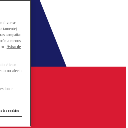
n diversas
rectamente).
stras campañas
larán a menos
tro
Aviso de
do clic en
ento no afecta
estionar
s las cookies