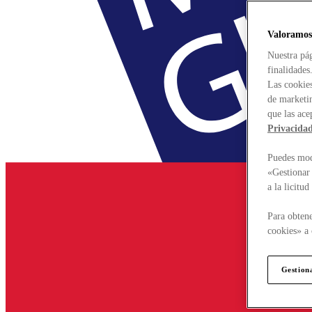
Valoramos
Nuestra pág
finalidades
Las cookies
de marketin
que las ace
Privacida
Puedes modi
«Gestionar 
a la licitu
Para obtene
cookies» a 
Gestion