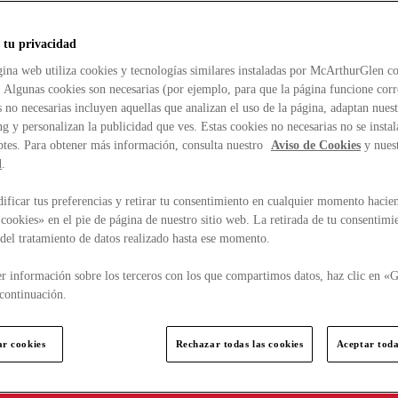
 tu privacidad
ina web utiliza cookies y tecnologías similares instaladas por McArthurGlen co
. Algunas cookies son necesarias (por ejemplo, para que la página funcione cor
 no necesarias incluyen aquellas que analizan el uso de la página, adaptan nue
g y personalizan la publicidad que ves. Estas cookies no necesarias no se insta
ptes. Para obtener más información, consulta nuestro
Aviso de Cookies
y nues
d
.
ficar tus preferencias y retirar tu consentimiento en cualquier momento hacien
cookies» en el pie de página de nuestro sitio web. La retirada de tu consentimi
d del tratamiento de datos realizado hasta ese momento.
r información sobre los terceros con los que compartimos datos, haz clic en «G
continuación.
ar cookies
Rechazar todas las cookies
Aceptar toda