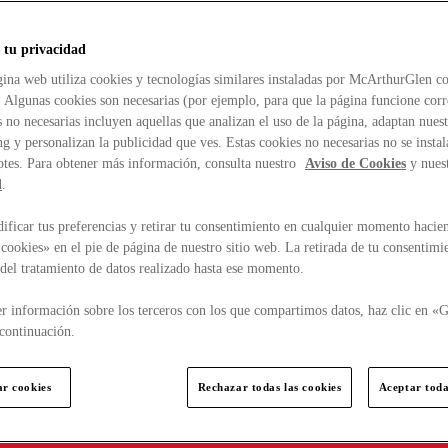
 tu privacidad
ina web utiliza cookies y tecnologías similares instaladas por McArthurGlen co
. Algunas cookies son necesarias (por ejemplo, para que la página funcione cor
 no necesarias incluyen aquellas que analizan el uso de la página, adaptan nue
g y personalizan la publicidad que ves. Estas cookies no necesarias no se insta
ptes. Para obtener más información, consulta nuestro
Aviso de Cookies
y nues
d
.
ficar tus preferencias y retirar tu consentimiento en cualquier momento hacien
cookies» en el pie de página de nuestro sitio web. La retirada de tu consentimi
d del tratamiento de datos realizado hasta ese momento.
r información sobre los terceros con los que compartimos datos, haz clic en «G
continuación.
ar cookies
Rechazar todas las cookies
Aceptar toda