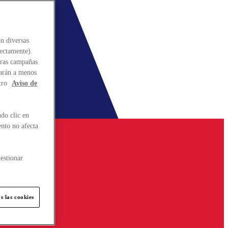
n diversas
rectamente).
stras campañas
larán a menos
tro
Aviso de
do clic en
ento no afecta
estionar
s las cookies