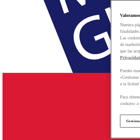
Valoramos
Nuestra pág
finalidades
Las cookies
de marketin
que las ace
Privacida
Puedes modi
«Gestionar 
a la licitu
Para obtene
cookies» a 
Gestion