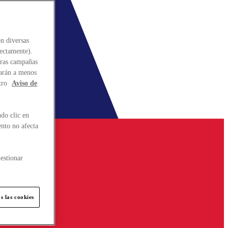
n diversas
rectamente).
stras campañas
larán a menos
tro
Aviso de
do clic en
ento no afecta
estionar
s las cookies