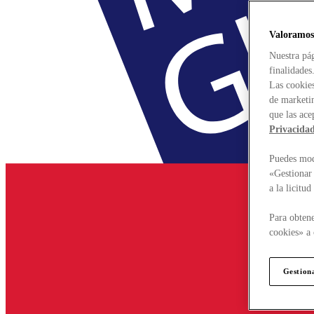
Valoramos
Nuestra pág
finalidades
Las cookies
de marketin
que las ace
Privacida
Puedes modi
«Gestionar 
a la licitu
Para obtene
cookies» a 
Gestion