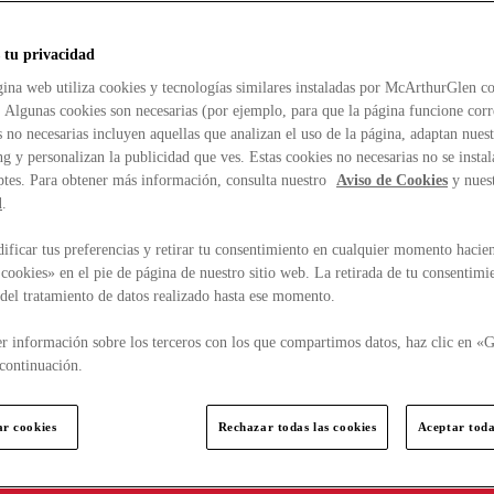
 tu privacidad
ina web utiliza cookies y tecnologías similares instaladas por McArthurGlen co
. Algunas cookies son necesarias (por ejemplo, para que la página funcione cor
 no necesarias incluyen aquellas que analizan el uso de la página, adaptan nue
g y personalizan la publicidad que ves. Estas cookies no necesarias no se insta
ptes. Para obtener más información, consulta nuestro
Aviso de Cookies
y nues
d
.
ficar tus preferencias y retirar tu consentimiento en cualquier momento hacien
cookies» en el pie de página de nuestro sitio web. La retirada de tu consentimi
d del tratamiento de datos realizado hasta ese momento.
r información sobre los terceros con los que compartimos datos, haz clic en «G
continuación.
ar cookies
Rechazar todas las cookies
Aceptar toda