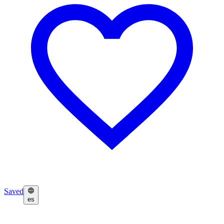
Saved
es