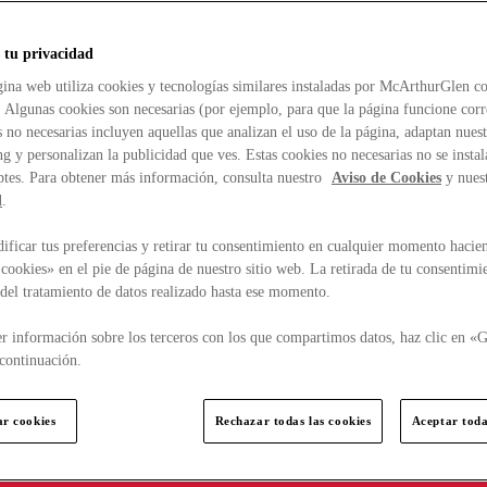
 tu privacidad
ina web utiliza cookies y tecnologías similares instaladas por McArthurGlen co
. Algunas cookies son necesarias (por ejemplo, para que la página funcione cor
 no necesarias incluyen aquellas que analizan el uso de la página, adaptan nue
g y personalizan la publicidad que ves. Estas cookies no necesarias no se insta
ptes. Para obtener más información, consulta nuestro
Aviso de Cookies
y nues
d
.
ficar tus preferencias y retirar tu consentimiento en cualquier momento hacien
cookies» en el pie de página de nuestro sitio web. La retirada de tu consentimi
d del tratamiento de datos realizado hasta ese momento.
r información sobre los terceros con los que compartimos datos, haz clic en «G
continuación.
ar cookies
Rechazar todas las cookies
Aceptar toda