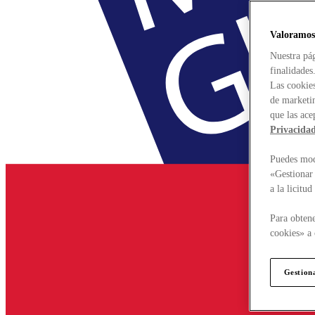
Valoramos
Nuestra pág
finalidades
Las cookies
de marketin
que las ace
Privacida
Puedes modi
«Gestionar 
a la licitu
Para obtene
cookies» a 
Gestion