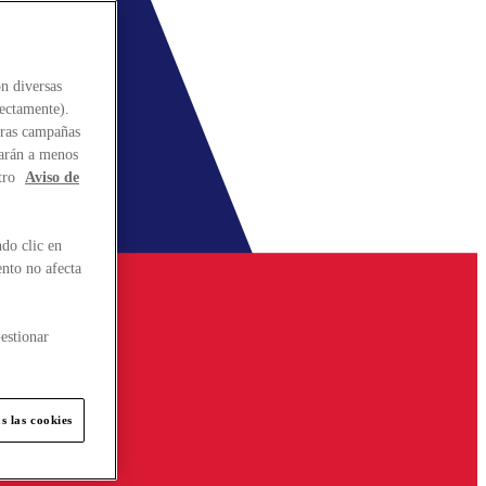
n diversas
rectamente).
stras campañas
larán a menos
tro
Aviso de
do clic en
ento no afecta
estionar
s las cookies