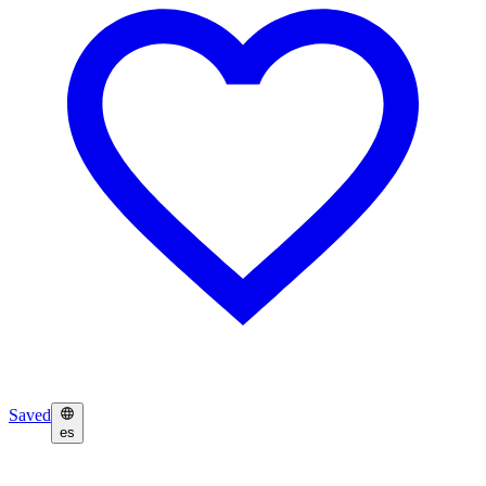
Saved
es