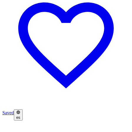
Saved
es