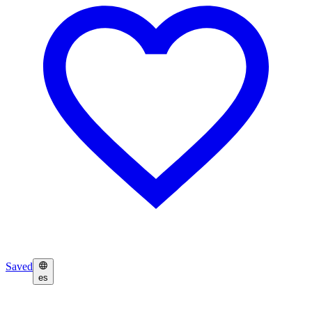
Saved
es