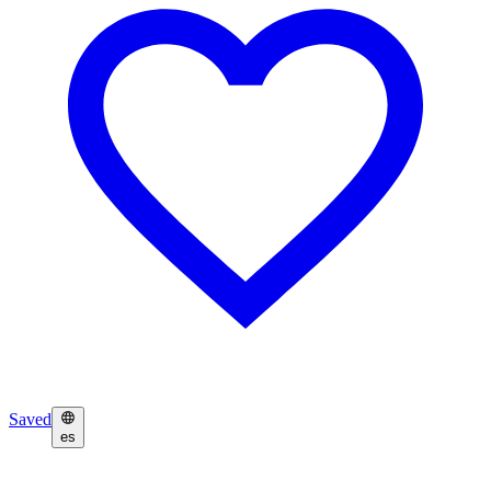
Saved
es