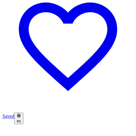
Saved
es