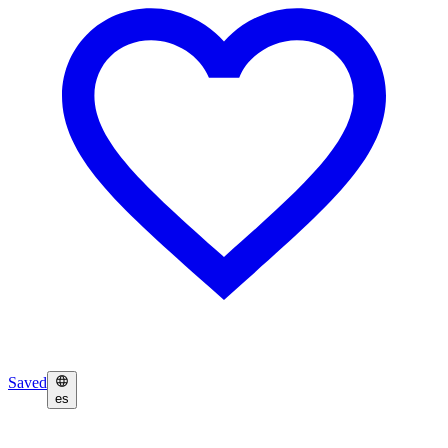
Saved
es