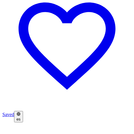
Saved
es