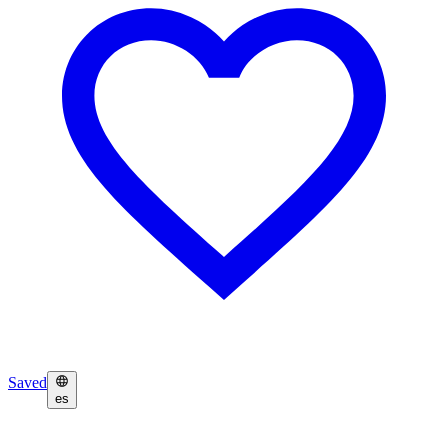
Saved
es