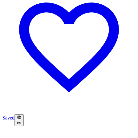
Saved
es