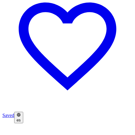
Saved
es