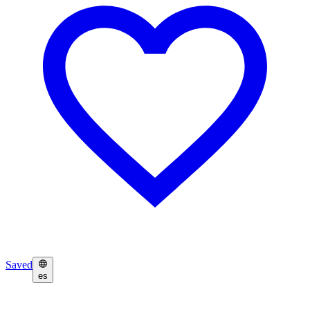
Saved
es