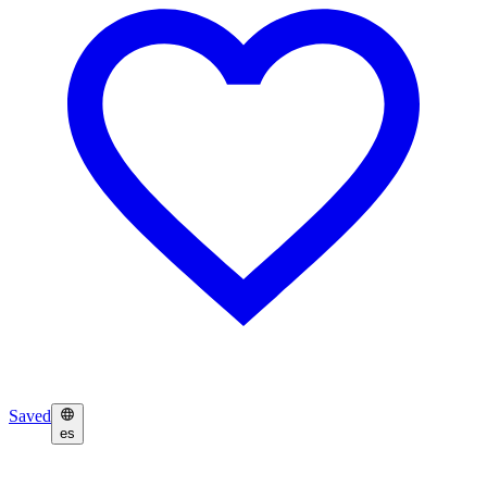
Saved
es