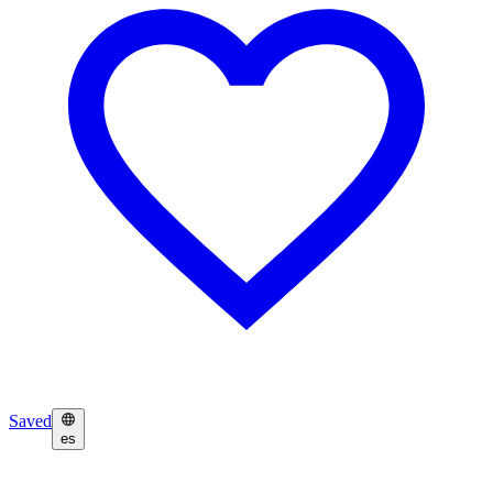
Saved
es