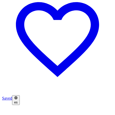
Saved
es