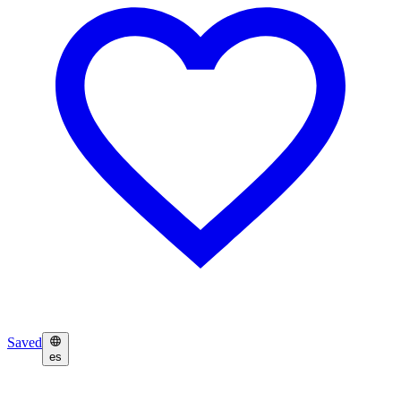
Saved
es