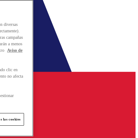
n diversas
rectamente).
stras campañas
larán a menos
tro
Aviso de
do clic en
ento no afecta
estionar
s las cookies