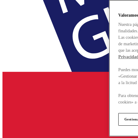
Valoramos
Nuestra pág
finalidades
Las cookies
de marketin
que las ace
Privacida
Puedes modi
«Gestionar 
a la licitu
Para obtene
cookies» a 
Gestion