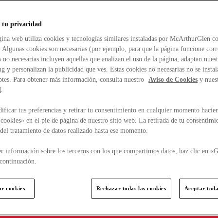
 tu privacidad
ina web utiliza cookies y tecnologías similares instaladas por McArthurGlen co
. Algunas cookies son necesarias (por ejemplo, para que la página funcione cor
 no necesarias incluyen aquellas que analizan el uso de la página, adaptan nue
g y personalizan la publicidad que ves. Estas cookies no necesarias no se insta
ptes. Para obtener más información, consulta nuestro
Aviso de Cookies
y nues
d
.
ficar tus preferencias y retirar tu consentimiento en cualquier momento hacien
cookies» en el pie de página de nuestro sitio web. La retirada de tu consentimi
d del tratamiento de datos realizado hasta ese momento.
r información sobre los terceros con los que compartimos datos, haz clic en «G
continuación.
ar cookies
Rechazar todas las cookies
Aceptar toda