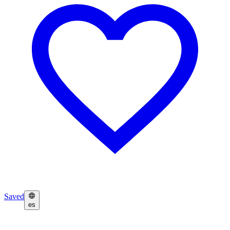
Saved
es