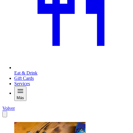
Eat & Drink
Gift Cards
Services
Más
Volver