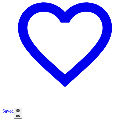
Saved
es