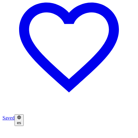
Saved
es