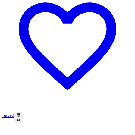
Saved
es