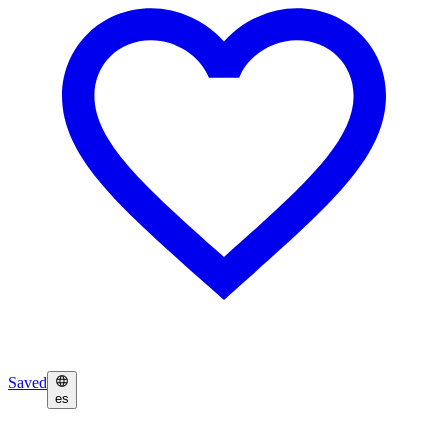
Saved
es