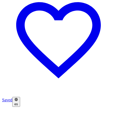
Saved
es