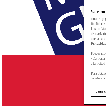
Valoramos
Nuestra pág
finalidades
Las cookies
de marketin
que las ace
Privacida
Puedes modi
«Gestionar 
a la licitu
Para obtene
cookies» a 
Gestion