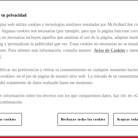
 tu privacidad
ina web utiliza cookies y tecnologías similares instaladas por McArthurGlen co
. Algunas cookies son necesarias (por ejemplo, para que la página funcione cor
 no necesarias incluyen aquellas que analizan el uso de la página, adaptan nue
g y personalizan la publicidad que ves. Estas cookies no necesarias no se insta
ptes. Para obtener más información, consulta nuestro
Aviso de Cookies
y nues
d
.
ficar tus preferencias y retirar tu consentimiento en cualquier momento hacien
cookies» en el pie de página de nuestro sitio web. La retirada de tu consentimi
d del tratamiento de datos realizado hasta ese momento.
r información sobre los terceros con los que compartimos datos, haz clic en «G
continuación.
ar cookies
Rechazar todas las cookies
Aceptar toda