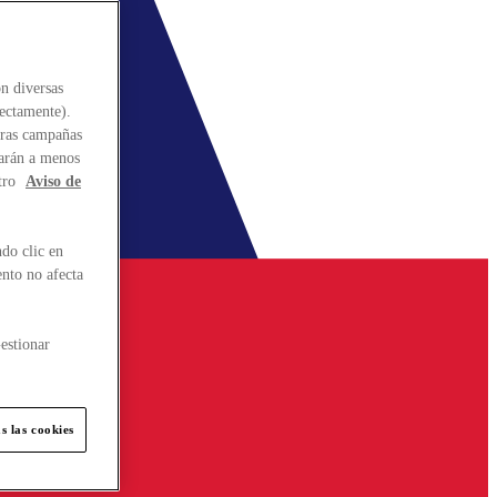
n diversas
rectamente).
stras campañas
larán a menos
tro
Aviso de
do clic en
ento no afecta
estionar
s las cookies