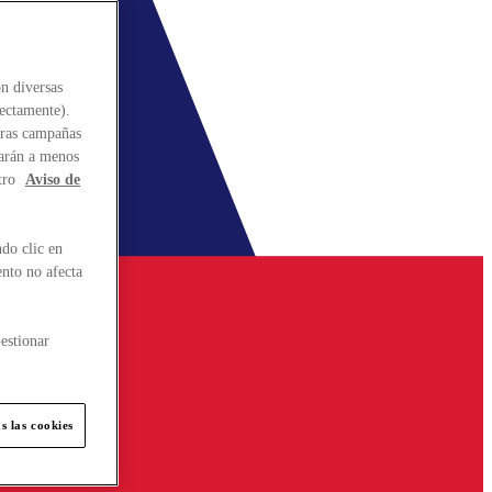
n diversas
rectamente).
stras campañas
larán a menos
tro
Aviso de
do clic en
ento no afecta
estionar
s las cookies