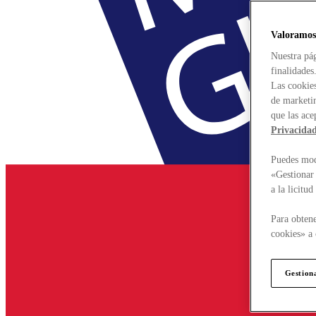
Valoramos
Nuestra pág
finalidades
Las cookies
de marketin
que las ace
Privacida
Puedes modi
«Gestionar 
a la licitu
Para obtene
cookies» a 
Gestion