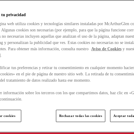
 tu privacidad
ina web utiliza cookies y tecnologías similares instaladas por McArthurGlen co
. Algunas cookies son necesarias (por ejemplo, para que la página funcione cor
 no necesarias incluyen aquellas que analizan el uso de la página, adaptan nue
g y personalizan la publicidad que ves. Estas cookies no necesarias no se insta
ptes. Para obtener más información, consulta nuestro
Aviso de Cookies
y nues
d
.
ficar tus preferencias y retirar tu consentimiento en cualquier momento hacien
cookies» en el pie de página de nuestro sitio web. La retirada de tu consentimi
d del tratamiento de datos realizado hasta ese momento.
r información sobre los terceros con los que compartimos datos, haz clic en «G
continuación.
ar cookies
Rechazar todas las cookies
Aceptar toda