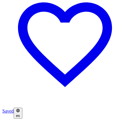
Saved
es