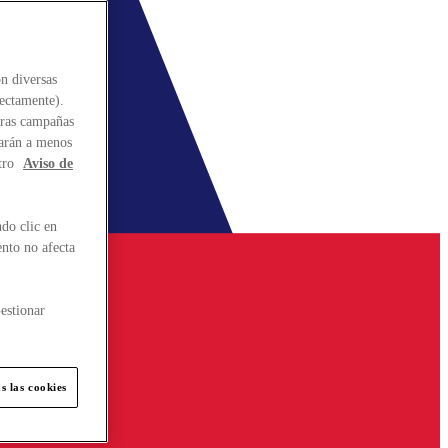
n diversas
rectamente).
stras campañas
larán a menos
tro
Aviso de
do clic en
ento no afecta
estionar
s las cookies