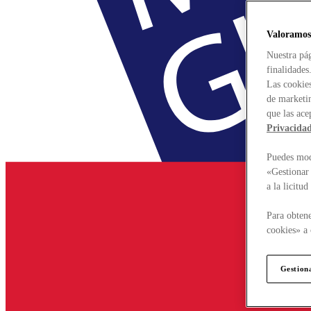
Valoramos
Nuestra pág
finalidades
Las cookies
de marketin
que las ace
Privacida
Puedes modi
«Gestionar 
a la licitu
Para obtene
cookies» a 
Gestion