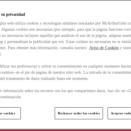
 tu privacidad
ina web utiliza cookies y tecnologías similares instaladas por McArthurGlen co
. Algunas cookies son necesarias (por ejemplo, para que la página funcione cor
 no necesarias incluyen aquellas que analizan el uso de la página, adaptan nue
g y personalizan la publicidad que ves. Estas cookies no necesarias no se insta
ptes. Para obtener más información, consulta nuestro
Aviso de Cookies
y nues
d
.
ficar tus preferencias y retirar tu consentimiento en cualquier momento hacien
cookies» en el pie de página de nuestro sitio web. La retirada de tu consentimi
d del tratamiento de datos realizado hasta ese momento.
r información sobre los terceros con los que compartimos datos, haz clic en «G
continuación.
ar cookies
Rechazar todas las cookies
Aceptar toda