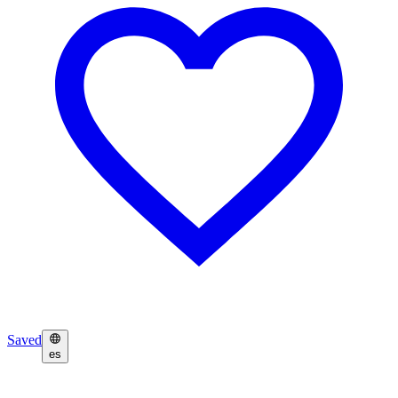
Saved
es