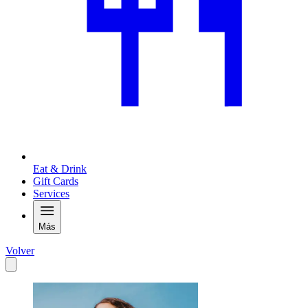
Eat & Drink
Gift Cards
Services
Más
Volver