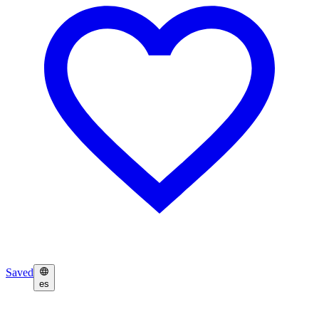
Saved
es