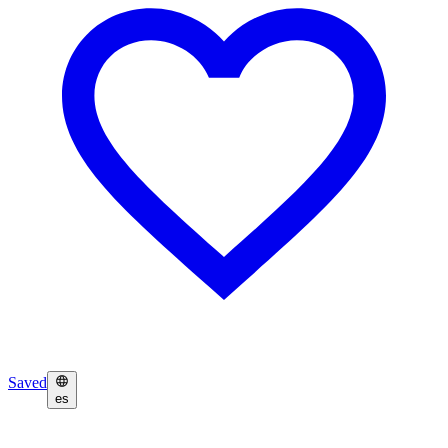
Saved
es