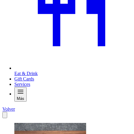
Eat & Drink
Gift Cards
Services
Más
Volver