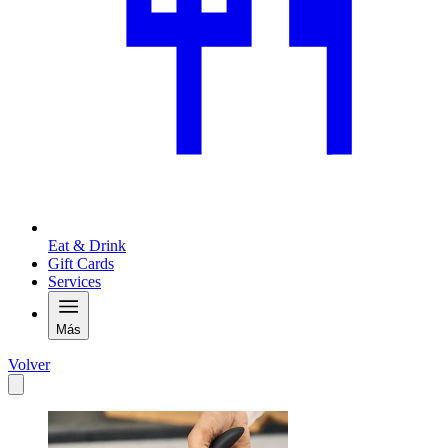
Eat & Drink
Gift Cards
Services
Más
Volver