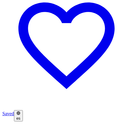
Saved
es