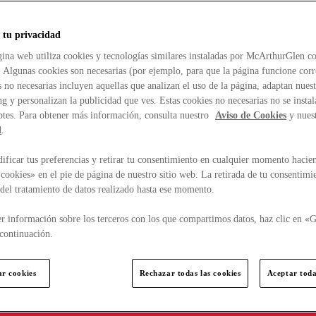
 tu privacidad
ina web utiliza cookies y tecnologías similares instaladas por McArthurGlen co
. Algunas cookies son necesarias (por ejemplo, para que la página funcione cor
 no necesarias incluyen aquellas que analizan el uso de la página, adaptan nue
g y personalizan la publicidad que ves. Estas cookies no necesarias no se insta
ptes. Para obtener más información, consulta nuestro
Aviso de Cookies
y nues
d
.
ficar tus preferencias y retirar tu consentimiento en cualquier momento hacien
cookies» en el pie de página de nuestro sitio web. La retirada de tu consentimi
d del tratamiento de datos realizado hasta ese momento.
r información sobre los terceros con los que compartimos datos, haz clic en «G
continuación.
ar cookies
Rechazar todas las cookies
Aceptar toda