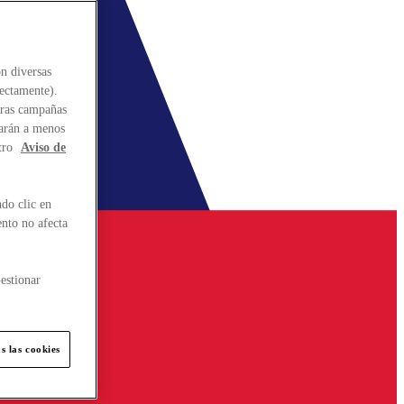
n diversas
rectamente).
stras campañas
larán a menos
tro
Aviso de
do clic en
ento no afecta
estionar
s las cookies