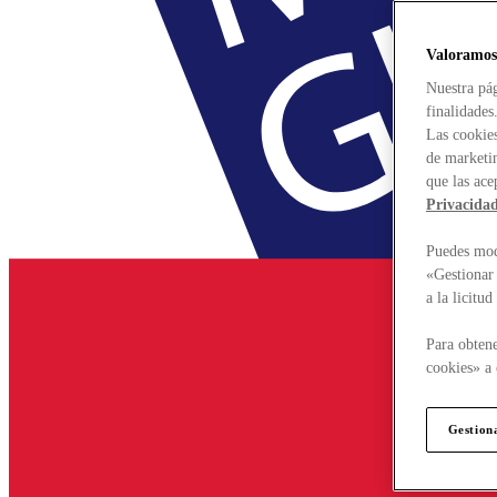
Valoramos
Nuestra pág
finalidades
Las cookies
de marketin
que las ace
Privacida
Puedes modi
«Gestionar 
a la licitu
Para obtene
cookies» a 
Gestion