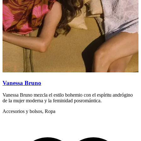
Vanessa Bruno
Vanessa Bruno mezcla el estilo bohemio con el espíritu andrógino
S
de la mujer moderna y la feminidad posromántica.
f
Accesorios y bolsos, Ropa
A
d