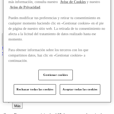
más información, consulta nuestro
Aviso de Cookies
y nuestro
Ofertas
Aviso de Privacidad
.
Planifica tu visita
Comer y beber
¿Qué pasa?
Puedes modificar tus preferencias y retirar tu consentimiento en
Servicios
cualquier momento haciendo clic en «Gestionar cookies» en el pie
Tarjetas regalo
de página de nuestro sitio web. La retirada de tu consentimiento no
afecta a la licitud del tratamiento de datos realizado hasta ese
momento.
Más
Únete al Club
Para obtener información sobre los terceros con los que
Salvado
compartimos datos, haz clic en «Gestionar cookies» a
es
continuación.
Tiendas
Ofertas
Planifica tu visita
Gestionar cookies
Comer y beber
¿Qué pasa?
Servicios
Rechazar todas las cookies
Aceptar todas las cookies
Tarjetas regalo
Más