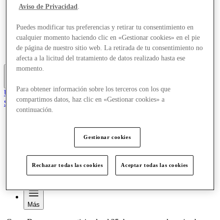
Aviso de Privacidad
.
Ofertas
Planifica tu visita
Comer y beber
Puedes modificar tus preferencias y retirar tu consentimiento en
¿Qué pasa?
cualquier momento haciendo clic en «Gestionar cookies» en el pie
Servicios
de página de nuestro sitio web. La retirada de tu consentimiento no
Tarjetas regalo
afecta a la licitud del tratamiento de datos realizado hasta ese
momento.
Más
Para obtener información sobre los terceros con los que
Únete al Club
compartimos datos, haz clic en «Gestionar cookies» a
Salvado
continuación.
es
Tiendas
Ofertas
Gestionar cookies
Planifica tu visita
Comer y beber
¿Qué pasa?
Rechazar todas las cookies
Aceptar todas las cookies
Servicios
Tarjetas regalo
Más