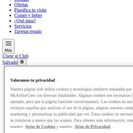
Ofertas
Planifica tu visita
Comer y beber
¿Qué pasa?
Servicios
Tarjetas regalo
Más
Únete al Club
Salvado
es
Tiendas
Valoramos tu privacidad
Ofertas
Planifica tu visita
Nuestra página web utiliza cookies y tecnologías similares instaladas por
Comer y beber
McArthurGlen con diversas finalidades. Algunas cookies son necesarias 
¿Qué pasa?
ejemplo, para que la página funcione correctamente). Las cookies no nec
Servicios
incluyen aquellas que analizan el uso de la página, adaptan nuestras cam
Tarjetas regalo
marketing y personalizan la publicidad que ves. Estas cookies no necesar
se instalarán a menos que las aceptes. Para obtener más información, con
Más
nuestro
Aviso de Cookies
y nuestro
Aviso de Privacidad
.