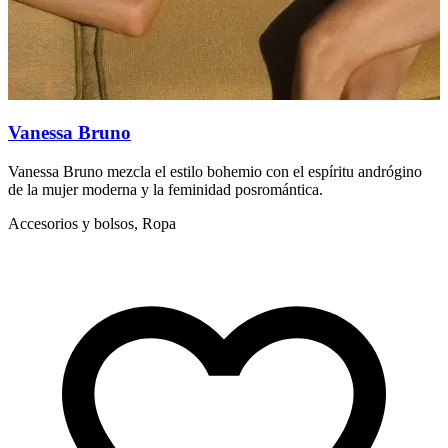
Vanessa Bruno
Vanessa Bruno mezcla el estilo bohemio con el espíritu andrógino
S
de la mujer moderna y la feminidad posromántica.
f
Accesorios y bolsos, Ropa
A
d