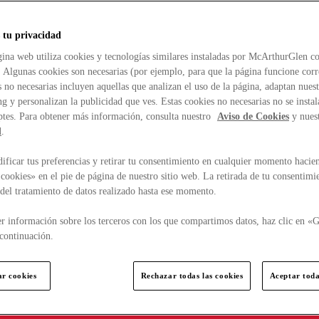
 tu privacidad
ina web utiliza cookies y tecnologías similares instaladas por McArthurGlen co
. Algunas cookies son necesarias (por ejemplo, para que la página funcione cor
 no necesarias incluyen aquellas que analizan el uso de la página, adaptan nue
g y personalizan la publicidad que ves. Estas cookies no necesarias no se insta
ptes. Para obtener más información, consulta nuestro
Aviso de Cookies
y nues
d
.
ficar tus preferencias y retirar tu consentimiento en cualquier momento hacien
cookies» en el pie de página de nuestro sitio web. La retirada de tu consentimi
d del tratamiento de datos realizado hasta ese momento.
r información sobre los terceros con los que compartimos datos, haz clic en «G
continuación.
ar cookies
Rechazar todas las cookies
Aceptar toda