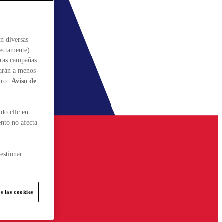
n diversas
rectamente).
stras campañas
larán a menos
tro
Aviso de
do clic en
ento no afecta
estionar
s las cookies