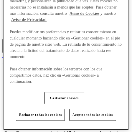
marketing y personalizan la publicidad que ves. Estas cookies no
Ofertas
necesarias no se instalarán a menos que las aceptes. Para obtener
Planifica tu visita
más información, consulta nuestro
Aviso de Cookies
y nuestro
Comer y beber
Aviso de Privacidad
.
¿Qué pasa?
Servicios
Tarjetas regalo
Puedes modificar tus preferencias y retirar tu consentimiento en
cualquier momento haciendo clic en «Gestionar cookies» en el pie
de página de nuestro sitio web. La retirada de tu consentimiento no
Más
afecta a la licitud del tratamiento de datos realizado hasta ese
Únete al Club
momento.
Salvado
es
Para obtener información sobre los terceros con los que
compartimos datos, haz clic en «Gestionar cookies» a
Tiendas
continuación.
Ofertas
Planifica tu visita
Comer y beber
¿Qué pasa?
Gestionar cookies
Servicios
Tarjetas regalo
Rechazar todas las cookies
Aceptar todas las cookies
Más