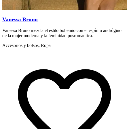
Vanessa Bruno
Vanessa Bruno mezcla el estilo bohemio con el espíritu andrógino
S
de la mujer moderna y la feminidad posromántica.
f
Accesorios y bolsos, Ropa
A
d