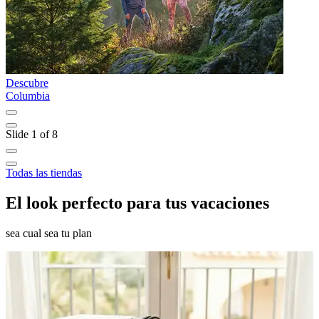
Descubre
D
Columbia
F
Slide 1 of 8
Todas las tiendas
El look perfecto para tus vacaciones
sea cual sea tu plan