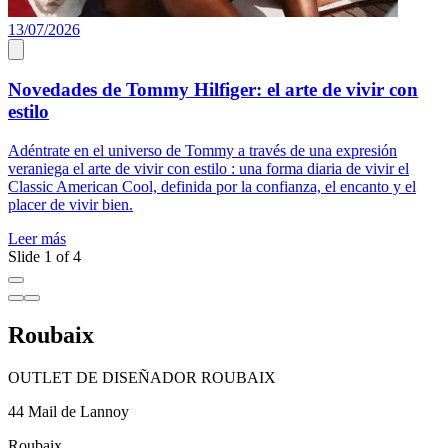
13/07/2026
1
Novedades de Tommy Hilfiger: el arte de vivir con
estilo
D
m
Adéntrate en el universo de Tommy a través de una expresión
d
veraniega el arte de vivir con estilo : una forma diaria de vivir el
r
Classic American Cool, definida por la confianza, el encanto y el
placer de vivir bien.
L
Leer más
Slide 1 of 4
Roubaix
OUTLET DE DISEÑADOR ROUBAIX
44 Mail de Lannoy
Roubaix