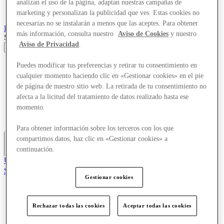
analizan el uso de la página, adaptan nuestras campañas de
marketing y personalizan la publicidad que ves. Estas cookies no
necesarias no se instalarán a menos que las aceptes. Para obtener
Roubaix
Designer Outlet
más información, consulta nuestro
Aviso de Cookies
y nuestro
Search input
Aviso de Privacidad
.
Tiendas
Puedes modificar tus preferencias y retirar tu consentimiento en
Ofertas
cualquier momento haciendo clic en «Gestionar cookies» en el pie
Visita
de página de nuestro sitio web. La retirada de tu consentimiento no
¿Qué pasa?
afecta a la licitud del tratamiento de datos realizado hasta ese
Comer y beber
momento.
Tarjetas regalo
Servicios
Para obtener información sobre los terceros con los que
compartimos datos, haz clic en «Gestionar cookies» a
continuación.
Más
Únete al Club
Salvado
Gestionar cookies
es
Tiendas
Ofertas
Rechazar todas las cookies
Aceptar todas las cookies
Visita
¿Qué pasa?