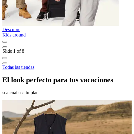
Descubre
D
Kids around
L
Slide 1 of 8
Todas las tiendas
El look perfecto para tus vacaciones
sea cual sea tu plan