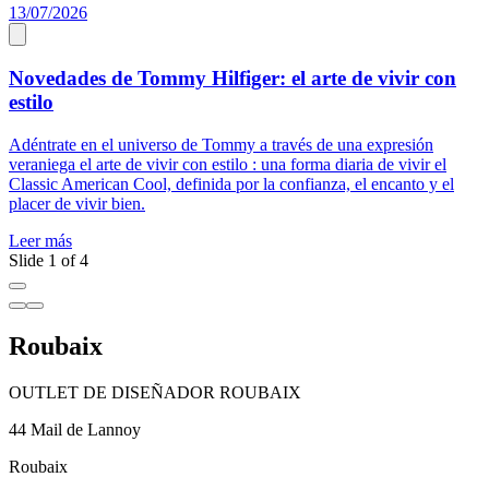
13/07/2026
1
Novedades de Tommy Hilfiger: el arte de vivir con
estilo
D
m
Adéntrate en el universo de Tommy a través de una expresión
d
veraniega el arte de vivir con estilo : una forma diaria de vivir el
r
Classic American Cool, definida por la confianza, el encanto y el
placer de vivir bien.
L
Leer más
Slide 1 of 4
Roubaix
OUTLET DE DISEÑADOR ROUBAIX
44 Mail de Lannoy
Roubaix