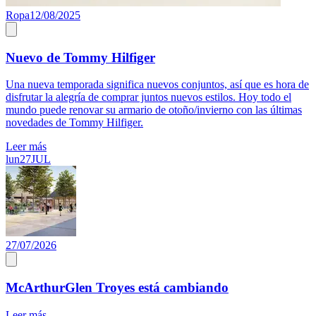
Ropa
12/08/2025
Nuevo de Tommy Hilfiger
Una nueva temporada significa nuevos conjuntos, así que es hora de
disfrutar la alegría de comprar juntos nuevos estilos. Hoy todo el
mundo puede renovar su armario de otoño/invierno con las últimas
novedades de Tommy Hilfiger.
Leer más
lun
27
JUL
27/07/2026
McArthurGlen Troyes está cambiando
Leer más