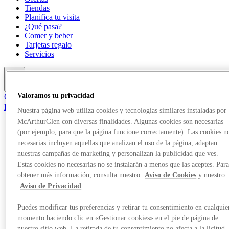
Tiendas
Planifica tu visita
¿Qué pasa?
Comer y beber
Tarjetas regalo
Servicios
Más
Valoramos tu privacidad
Club
Elementos guardados
Nuestra página web utiliza cookies y tecnologías similares instaladas por
es
McArthurGlen con diversas finalidades. Algunas cookies son necesarias
(por ejemplo, para que la página funcione correctamente). Las cookies n
Ofertas
Tiendas
necesarias incluyen aquellas que analizan el uso de la página, adaptan
Planifica tu visita
nuestras campañas de marketing y personalizan la publicidad que ves.
¿Qué pasa?
Estas cookies no necesarias no se instalarán a menos que las aceptes. Par
Comer y beber
obtener más información, consulta nuestro
Aviso de Cookies
y nuestro
Tarjetas regalo
Aviso de Privacidad
.
Servicios
Puedes modificar tus preferencias y retirar tu consentimiento en cualquie
Más
momento haciendo clic en «Gestionar cookies» en el pie de página de
nuestro sitio web. La retirada de tu consentimiento no afecta a la licitud