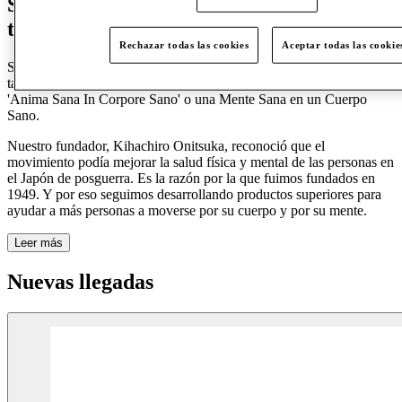
Somos ASICS. Y nuestras cinco letras
tienen significado.
Rechazar todas las cookies
Aceptar todas las cookie
Siempre
hemos
creído en los beneficios positivos del movimiento
tanto para el cuerpo como para la mente.
Está
en nuestro nombre –
'Anima Sana
In
Corpore Sano' o una Mente Sana en un Cuerpo
Sano.
Nuestro fundador,
Kihachiro
Onitsuka,
reconoció
que el
movimiento podía mejorar la salud física y mental de las personas en
el Japón de posguerra.
Es
la razón por la que fuimos fundados en
1949. Y
por
eso seguimos desarrollando productos superiores para
ayudar a más personas a moverse por su cuerpo y por su mente.
Leer más
Nuevas llegadas