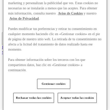
marketing y personalizan la publicidad que ves. Estas cookies no
Ofertas
Planifica tu visita
necesarias no se instalarán a menos que las aceptes. Para obtener
¿Qué pasa?
más información, consulta nuestro
Aviso de Cookies
y nuestro
Comer y beber
Aviso de Privacidad
.
Tarjetas regalo
Servicios
Puedes modificar tus preferencias y retirar tu consentimiento en
cualquier momento haciendo clic en «Gestionar cookies» en el pie
de página de nuestro sitio web. La retirada de tu consentimiento no
More
afecta a la licitud del tratamiento de datos realizado hasta ese
El Club
momento.
Salvado
es
Para obtener información sobre los terceros con los que
Tiendas
compartimos datos, haz clic en «Gestionar cookies» a
Ofertas
continuación.
Planifica tu visita
¿Qué pasa?
Comer y beber
Gestionar cookies
Tarjetas regalo
Servicios
Rechazar todas las cookies
Aceptar todas las cookies
More